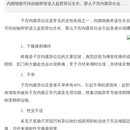
内膜细胞可经由输卵管进入盆腔异位生长。那么子宫内膜异位会......
子宫内膜异位症是常见的女性疾病之一，内膜细胞本该生长在
可经由输卵管进入盆腔异位生长。那么子宫内膜异位会引起患者出现哪
1、下腹痛和痛经
疼痛是子宫内膜异位症的主要症状，典型症状为继发性痛经或
阴部、肛门和大腿处也会出现疼痛，常于月经来潮时出现，并持续至
2、不孕
子宫内膜异位症患者不孕率有40%。引起不孕的原因有：盆腔
体增加并破坏子宫内膜正常代谢及生理功能，卵巢功能异常导致排卵
响受精卵运输。
3、性交不适
多见于直肠子宫陷凹有异位病灶或因局部粘连使子宫后倾固定
痛，月经来潮前性交痛最明显。