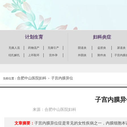
计划生育
妇科炎症
无痛人流
药物流产
无痛引产
阴道炎
盆腔炎
尿道炎
结扎解扎
上环取环
宫外孕
外阴炎
附件炎
子宫内膜
合肥中山医院妇科
子宫内膜异位
当前位置：
>
子宫内膜异
来源：合肥中山医院妇科
文章摘要：
子宫内膜异位症是常见的女性疾病之一，内膜细胞本