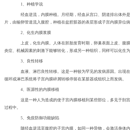
1、种植学说
经血逆流，内膜种植。月经期，经血从宫口、阴道排出体外是
片，由输卵管道流入腹腔，种植在盆腔脏器的表层形成子宫内膜异位
2、化生内膜浆膜
上皮，化生内膜。人体在胚胎发育时期，卵巢表面上皮、腹膜
炎症、机械因素的刺激下能够转化，形成另一种组织，同样可以化生
3、良性转移
血液、淋巴良性转移。这是一种较为罕见的发病原因。出现在
循环或淋巴系统将子宫内膜碎屑转移停留在某脏器或组织上而发病。
4、医源性的内膜移植
这是一种人为造成的使子宫内膜移植到某些部位，多见于剖宫
过程中。
5、免疫防御功能缺陷
随经血逆流至腹腔的子宫内膜，如同一种异物，会激活身体内