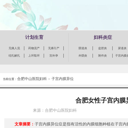
计划生育
妇科炎症
无痛人流
药物流产
无痛引产
阴道炎
盆腔炎
尿道炎
结扎解扎
上环取环
宫外孕
外阴炎
附件炎
子宫内膜
合肥中山医院妇科
子宫内膜异位
当前位置：
>
合肥女性子宫内膜
来源：合肥中山医院妇科
文章摘要：
子宫内膜异位症是指有活性的内膜细胞种植在子宫内