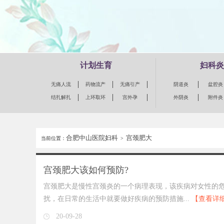
计划生育
妇科炎
无痛人流
药物流产
无痛引产
阴道炎
盆腔炎
结扎解扎
上环取环
宫外孕
外阴炎
附件炎
合肥中山医院妇科
宫颈肥大
当前位置：
>
宫颈肥大该如何预防?
宫颈肥大是慢性宫颈炎的一个病理表现，该疾病对女性的
扰，在日常的生活中就要做好疾病的预防措施...
【查看详
20-09-28