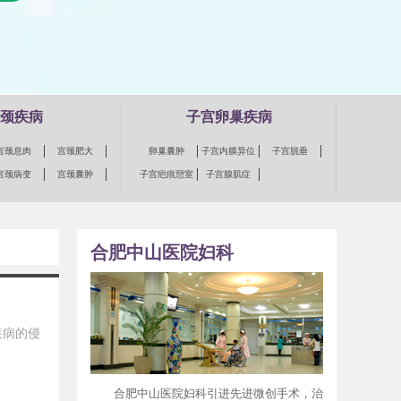
颈疾病
子宫卵巢疾病
宫颈息肉
宫颈肥大
卵巢囊肿
子宫内膜异位
子宫脱垂
宫颈病变
宫颈囊肿
子宫疤痕憩室
子宫腺肌症
合肥中山医院妇科
疾病的侵
合肥中山医院妇科引进先进微创手术，治