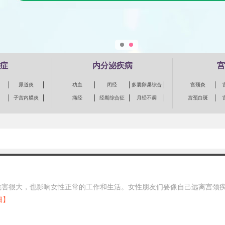
症
内分泌疾病
宫
尿道炎
功血
闭经
多囊卵巢综合
宫颈炎
征
子宫内膜炎
痛经
经期综合征
月经不调
宫颈白斑
危害很大，也影响女性正常的工作和生活。女性朋友们要像自己远离宫颈
细】