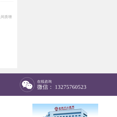
及间质增
在线咨询
微信： 13275760523