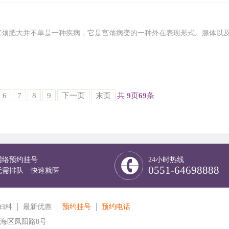
宫颈肥大并不单是一种疾病，它是宫颈病变的一种外在表现形式。腺体以
】
6
7
8
9
下一页
末页
共
9
页
69
条
网络预约挂号
24小时热线
0551-64698888
无需排队 快速就医
妇科
最新优惠
预约挂号
预约电话
海区凤阳路8号