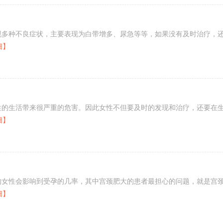
现多种不良症状，主要表现为白带增多、尿急等等，如果没有及时治疗，
细】
性的生活带来很严重的危害。因此女性不但要及时的发现和治疗，还要在
细】
的女性会影响到受孕的几率，其中宫颈肥大的患者最担心的问题，就是宫
细】