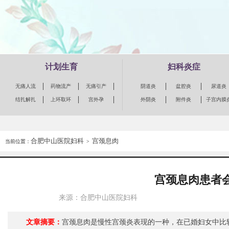
计划生育
妇科炎症
无痛人流
药物流产
无痛引产
阴道炎
盆腔炎
尿道炎
结扎解扎
上环取环
宫外孕
外阴炎
附件炎
子宫内膜
合肥中山医院妇科
宫颈息肉
当前位置：
>
宫颈息肉患者
来源：合肥中山医院妇科
文章摘要：
宫颈息肉是慢性宫颈炎表现的一种，在已婚妇女中比