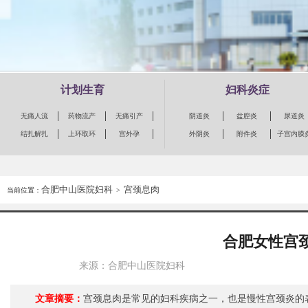
计划生育
妇科炎症
无痛人流
药物流产
无痛引产
阴道炎
盆腔炎
尿道炎
结扎解扎
上环取环
宫外孕
外阴炎
附件炎
子宫内膜
合肥中山医院妇科
宫颈息肉
当前位置：
>
合肥女性宫
来源：合肥中山医院妇科
文章摘要：
宫颈息肉是常见的妇科疾病之一，也是慢性宫颈炎的