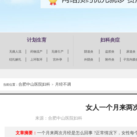
计划生育
妇科炎症
无痛人流
药物流产
无痛引产
阴道炎
盆腔炎
尿道炎
结扎解扎
上环取环
宫外孕
外阴炎
附件炎
子宫内膜
合肥中山医院妇科
月经不调
当前位置：
>
女人一个月来两
来源：合肥中山医院妇科
文章摘要：
一个月来两次月经是怎么回事 ?正常情况下，女性每