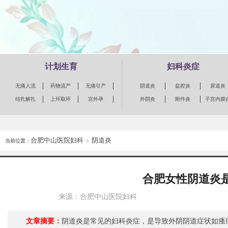
计划生育
妇科炎症
无痛人流
药物流产
无痛引产
阴道炎
盆腔炎
尿道炎
结扎解扎
上环取环
宫外孕
外阴炎
附件炎
子宫内膜
合肥中山医院妇科
阴道炎
当前位置：
>
合肥女性阴道炎
来源：合肥中山医院妇科
文章摘要：
阴道炎是常见的妇科炎症，是导致外阴阴道症状如瘙