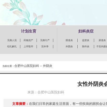
计划生育
妇科炎症
无痛人流
药物流产
无痛引产
阴道炎
盆腔炎
尿道炎
结扎解扎
上环取环
宫外孕
外阴炎
附件炎
子宫内膜
合肥中山医院妇科
外阴炎
当前位置：
>
女性外阴炎
来源：合肥中山医院妇科
文章摘要：
在我们日常的家庭生活里面，有一些疾病的困扰会让