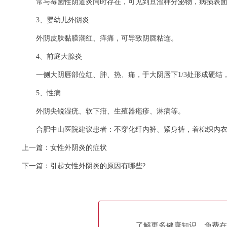
常与霉菌性阴道炎同时存在，可见到豆渣样分泌物，病损表面
3、婴幼儿外阴炎
外阴皮肤黏膜潮红、痒痛，可导致阴唇粘连。
4、前庭大腺炎
一侧大阴唇部位红、肿、热、痛，于大阴唇下1/3处形成硬结
5、性病
外阴尖锐湿疣、软下疳、生殖器疱疹、淋病等。
合肥中山医院建议患者：不穿化纤内裤、紧身裤，着棉织内衣
上一篇：
女性外阴炎的症状
下一篇：
引起女性外阴炎的原因有哪些?
了解更多健康知识，免费在