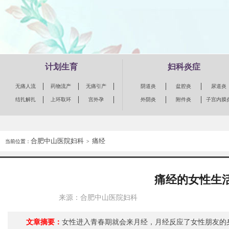
计划生育
妇科炎症
无痛人流
药物流产
无痛引产
阴道炎
盆腔炎
尿道炎
结扎解扎
上环取环
宫外孕
外阴炎
附件炎
子宫内膜
合肥中山医院妇科
痛经
当前位置：
>
痛经的女性生
来源：合肥中山医院妇科
文章摘要：
女性进入青春期就会来月经，月经反应了女性朋友的身体