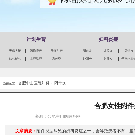
计划生育
妇科炎症
无痛人流
药物流产
无痛引产
阴道炎
盆腔炎
尿道炎
结扎解扎
上环取环
宫外孕
外阴炎
附件炎
子宫内膜
合肥中山医院妇科
附件炎
当前位置：
>
合肥女性附件
来源：合肥中山医院妇科
文章摘要：
附件炎是常见的妇科炎症之一，会导致患者不育、腹